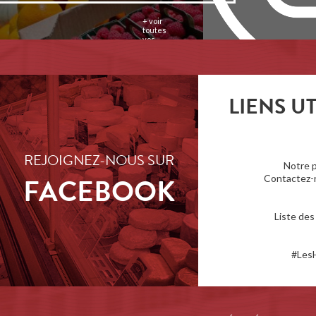
+ voir
toutes
vos
photos
LIENS UT
REJOIGNEZ-NOUS SUR
Notre 
FACEBOOK
Contactez-n
Liste de
#Les